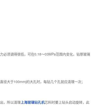
必须调得很低，可在0.18～03MPa范围内变化，钻厚玻璃
径大于100mmj的大孔时，每钻几个孔就应清理一次；
出，所以清理
上海玻璃钻孔机
芯料时要上钻头启动旋转，此