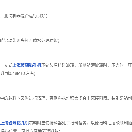
，测试机器是否运行良好；
降温功能则先打开喷水处理功能；
，立式
上海玻璃钻孔机
下钻头易挤碎玻璃，所以钻薄玻璃时，压力时，压力
到0.46MPa左右；
的芯料应及时进行清理，否则料芯堆积太多会卡死接料器。特别是钻削直
上海玻璃钻孔机
芯料时应使接料器处于接料位置，以便接料抽屉能顺利抽
于接料位置，可以方便地清理料芯；